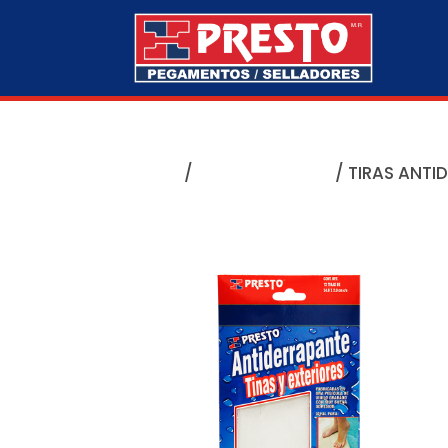
Inicio
/
Autoadheribles
/ TIRAS ANTI