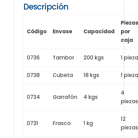
Descripción
Pieza
Código
Envase
Capacidad
por
caja
0736
Tambor
200 kgs
1 piez
0738
Cubeta
18 kgs
1 piez
4
0734
Garrafón
4 kgs
piezas
12
0731
Frasco
1 kg
piezas