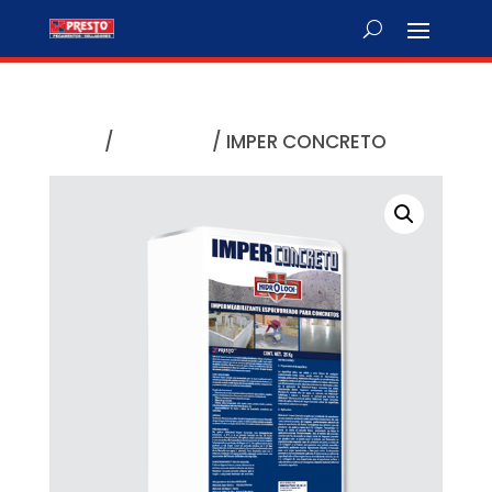
Inicio
/
Hidrolock
/ IMPER CONCRETO