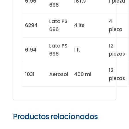
6196
18 lts
1 pieza
696
Lata PS
4
6294
4 lts
696
pieza
Lata PS
12
6194
1 lt
696
piezas
12
1031
Aerosol
400 ml
piezas
Productos relacionados