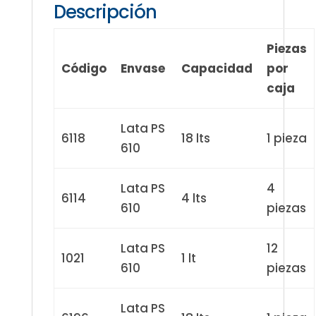
Descripción
Piezas
Código
Envase
Capacidad
por
caja
Lata PS
6118
18 lts
1 pieza
610
Lata PS
4
6114
4 lts
610
piezas
Lata PS
12
1021
1 lt
610
piezas
Lata PS