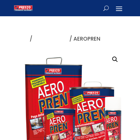
Inicio
/
De contacto
/ AEROPREN