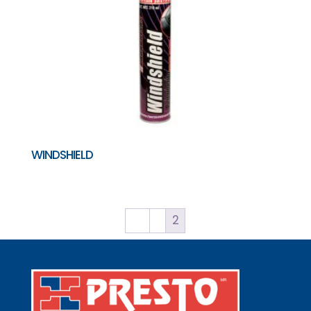
WINDSHIELD
←
1
2