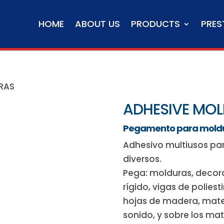
HOME
ABOUT US
PRODUCTS
PRES
RAS
ADHESIVE MOL
Pegamento para moldura
Adhesivo multiusos pa
diversos.
Pega: molduras, decora
rígido, vigas de poliest
hojas de madera, mater
sonido, y sobre los m