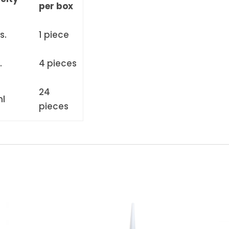
per box
s.
1 piece
.
4 pieces
24
ml
pieces