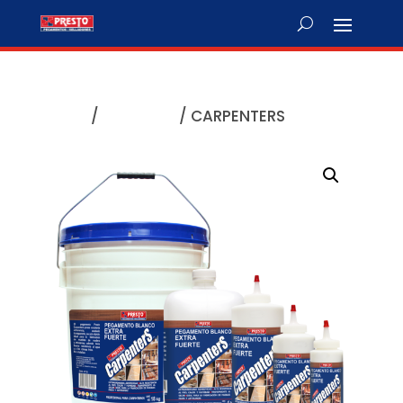
Home
/
For wood
/ CARPENTERS